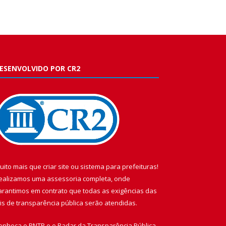
ESENVOLVIDO POR CR2
uito mais que
criar site
ou
sistema para prefeituras
!
ealizamos uma
assessoria
completa, onde
arantimos em contrato que todas as exigências das
eis de transparência pública
serão atendidas.
onheça o
PNTP
e o
Radar da Transparência Pública