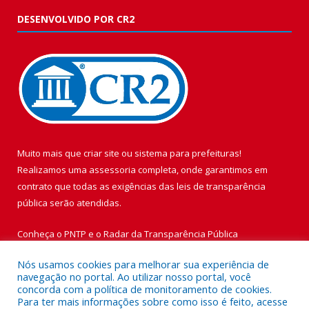
DESENVOLVIDO POR CR2
Muito mais que
criar site
ou
sistema para prefeituras
!
Realizamos uma
assessoria
completa, onde garantimos em
contrato que todas as exigências das
leis de transparência
pública
serão atendidas.
Conheça o
PNTP
e o
Radar da Transparência Pública
Nós usamos cookies para melhorar sua experiência de
navegação no portal. Ao utilizar nosso portal, você
concorda com a política de monitoramento de cookies.
Para ter mais informações sobre como isso é feito, acesse
Todos os direitos reservados a Prefeitura Municipal de Vigia de