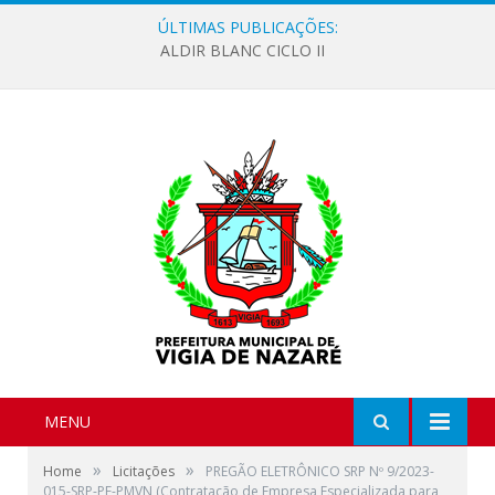
ÚLTIMAS PUBLICAÇÕES:
ALDIR BLANC CICLO II
MENU
»
»
Home
Licitações
PREGÃO ELETRÔNICO SRP Nº 9/2023-
015-SRP-PE-PMVN (Contratação de Empresa Especializada para