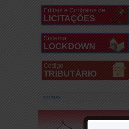
Editais e Contratos de
LICITAÇÕES
Sistema
LOCKDOWN
Código
TRIBUTÁRIO
NOTÍCIAS