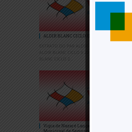
ALDIR BLANC CICLO II
EXTRATO DO PAR ALDIR BLANC – VIGIA ATA –
ALDIR BLANC CICLO II 2025 2026 EDITAL ALDI
BLANC CICLO 2…
Vigia de Nazaré Lança seu 1º Plano
Municipal de Segurança Alimentar e