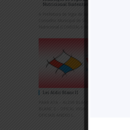
Nutricional Sustentável
A Prefeitura de Vigia de Nazaré, por meio do
Conselho Municipal de Segurança Alimentar e
Nutricional (COMSEA) e da Secretaria…
Lei Aldir Blanc II
PAAR ATA – ALDIR BLANC II EDITAL ALDIR
BLANC 2 – OFICAL VIGIA – assinado ANEXOS A
OFICIAIS ANEXO I…