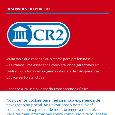
DESENVOLVIDO POR CR2
Muito mais que
criar site
ou
sistema para prefeituras
!
Realizamos uma
assessoria
completa, onde garantimos em
contrato que todas as exigências das
leis de transparência
pública
serão atendidas.
Conheça o
PNTP
e o
Radar da Transparência Pública
Nós usamos cookies para melhorar sua experiência de
navegação no portal. Ao utilizar nosso portal, você
concorda com a política de monitoramento de cookies.
Para ter mais informações sobre como isso é feito, acesse