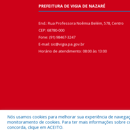
PREFEITURA DE VIGIA DE NAZARÉ
End.: Rua Professora Noêmia Belém, 578, Centro
CEP: 68780-000
Fone: (91) 98467-3247
E-mail: sic@vigia.pa.gov.br
Horário de atendimento: 08:00 às 13:00
Nós usamos cookies para melhorar sua experiência de navegação
monitoramento de cookies. Para ter mais informações sobre como
concorda, clique em ACEITO.
Todos os direitos reservados a Prefeitura Municipal