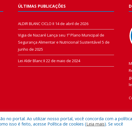
ÚLTIMAS PUBLICAÇÕES
D
ALDIR BLANC CICLO II
14 de abril de 2026
Vigia de Nazaré Lança seu 1º Plano Municipal de
Segurança Alimentar e Nutricional Sustentável
5 de
junho de 2025
Lei Aldir Blanc II
22 de maio de 2024
M
R
g
l
C
 no portal. Ao utilizar nosso portal, você concorda com a polític
 isso é feito, acesse Política de cookies (
Leia mais
). Se você
 de Vigia de Nazaré.
Mapa do Si