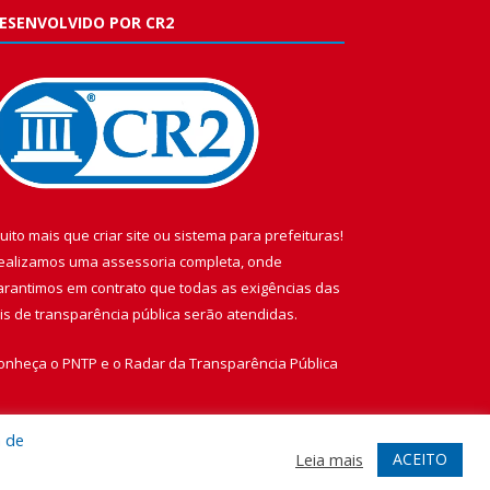
ESENVOLVIDO POR CR2
uito mais que
criar site
ou
sistema para prefeituras
!
ealizamos uma
assessoria
completa, onde
arantimos em contrato que todas as exigências das
eis de transparência pública
serão atendidas.
onheça o
PNTP
e o
Radar da Transparência Pública
a de
ACEITO
Leia mais
te
Acessar Área Administrativa
Acessar Webmail