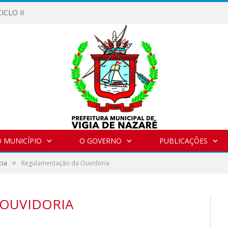
ICLO II
 MUNICÍPIO
O GOVERNO
PUBLICAÇÕES
»
cia
Regulamentação da Ouvidoria
OUVIDORIA