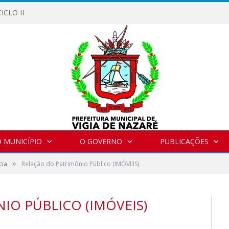
ICLO II
 MUNICÍPIO
O GOVERNO
PUBLICAÇÕES
»
cia
Relação do Patrimônio Público (IMÓVEIS)
IO PÚBLICO (IMÓVEIS)