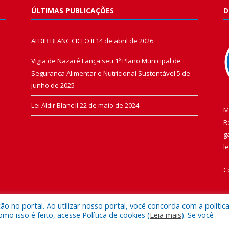
ÚLTIMAS PUBLICAÇÕES
D
ALDIR BLANC CICLO II
14 de abril de 2026
Vigia de Nazaré Lança seu 1º Plano Municipal de
Segurança Alimentar e Nutricional Sustentável
5 de
junho de 2025
Lei Aldir Blanc II
22 de maio de 2024
M
R
g
l
C
 no portal. Ao utilizar nosso portal, você concorda com a polític
 isso é feito, acesse Política de cookies (
Leia mais
). Se você
 de Vigia de Nazaré.
Mapa do Si