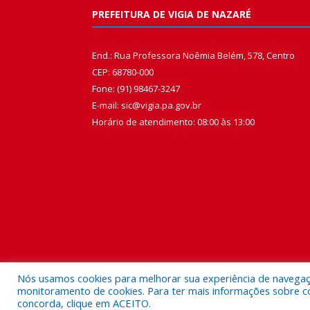
PREFEITURA DE VIGIA DE NAZARÉ
End.: Rua Professora Noêmia Belém, 578, Centro
CEP: 68780-000
Fone: (91) 98467-3247
E-mail: sic@vigia.pa.gov.br
Horário de atendimento: 08:00 às 13:00
Nós usamos cookies para melhorar sua experiência de navegação
monitoramento de cookies. Para ter mais informações sobre como
concorda, clique em ACEITO.
Todos os direitos reservados a Prefeitura Municipal