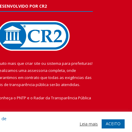
ESENVOLVIDO POR CR2
uito mais que
criar site
ou
sistema para prefeituras
!
ealizamos uma
assessoria
completa, onde
arantimos em contrato que todas as exigências das
eis de transparência pública
serão atendidas.
onheça o
PNTP
e o
Radar da Transparência Pública
a de
ACEITO
Leia mais
te
Acessar Área Administrativa
Acessar Webmail