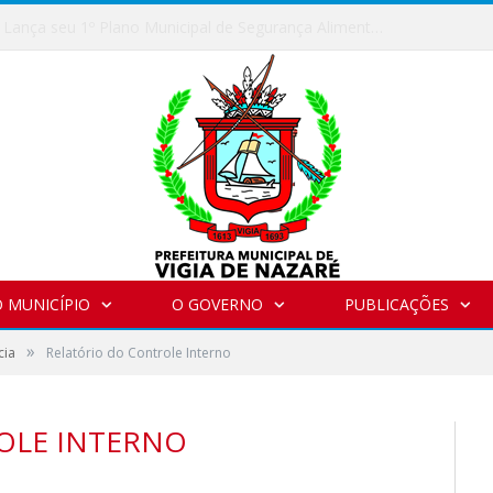
Vigia de Nazaré Lança seu 1º Plano Municipal de Segurança Alimentar e Nutricional Sustentável
 MUNICÍPIO
O GOVERNO
PUBLICAÇÕES
»
cia
Relatório do Controle Interno
OLE INTERNO