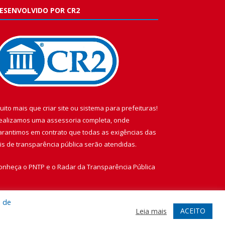
ESENVOLVIDO POR CR2
uito mais que
criar site
ou
sistema para prefeituras
!
ealizamos uma
assessoria
completa, onde
arantimos em contrato que todas as exigências das
eis de transparência pública
serão atendidas.
onheça o
PNTP
e o
Radar da Transparência Pública
a de
ACEITO
Leia mais
te
Acessar Área Administrativa
Acessar Webmail