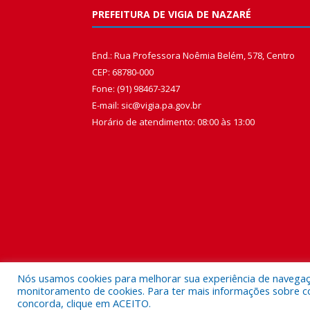
PREFEITURA DE VIGIA DE NAZARÉ
End.: Rua Professora Noêmia Belém, 578, Centro
CEP: 68780-000
Fone: (91) 98467-3247
E-mail: sic@vigia.pa.gov.br
Horário de atendimento: 08:00 às 13:00
Nós usamos cookies para melhorar sua experiência de navegação
monitoramento de cookies. Para ter mais informações sobre como
concorda, clique em ACEITO.
Todos os direitos reservados a Prefeitura Municipal