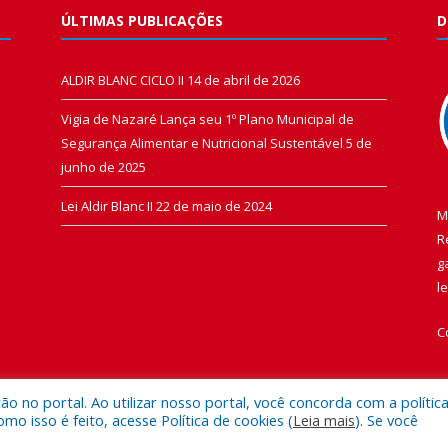
ÚLTIMAS PUBLICAÇÕES
D
ALDIR BLANC CICLO II
14 de abril de 2026
Vigia de Nazaré Lança seu 1º Plano Municipal de
Segurança Alimentar e Nutricional Sustentável
5 de
junho de 2025
Lei Aldir Blanc II
22 de maio de 2024
M
R
g
l
C
 no portal. Ao utilizar nosso portal, você concorda com a polític
 isso é feito, acesse Política de cookies (
Leia mais
). Se você
 de Vigia de Nazaré.
Mapa do Si