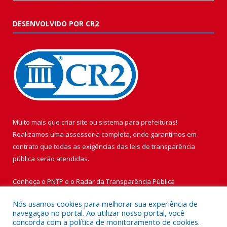
DESENVOLVIDO POR CR2
Muito mais que
criar site
ou
sistema para prefeituras
!
Realizamos uma
assessoria
completa, onde garantimos em
contrato que todas as exigências das
leis de transparência
pública
serão atendidas.
Conheça o
PNTP
e o
Radar da Transparência Pública
Nós usamos cookies para melhorar sua experiência de
navegação no portal. Ao utilizar nosso portal, você
concorda com a política de monitoramento de cookies.