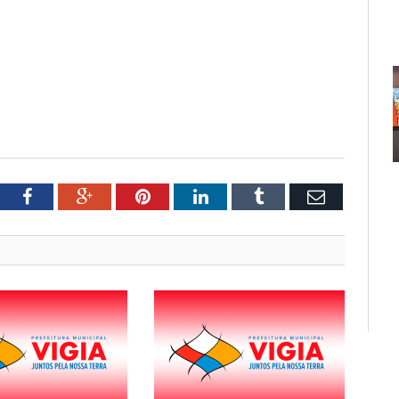
tter
Facebook
Google+
Pinterest
LinkedIn
Tumblr
Email