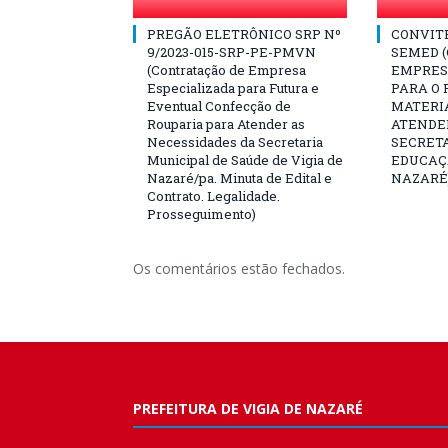
PREGÃO ELETRÔNICO SRP Nº
CONVITE 
9/2023-015-SRP-PE-PMVN
SEMED 
(Contratação de Empresa
EMPRES
Especializada para Futura e
PARA O
Eventual Confecção de
MATERI
Rouparia para Atender as
ATENDE
Necessidades da Secretaria
SECRET
Municipal de Saúde de Vigia de
EDUCAÇÃ
Nazaré/pa. Minuta de Edital e
NAZARÉ
Contrato. Legalidade.
Prosseguimento)
Os comentários estão fechados.
PREFEITURA DE VIGIA DE NAZARÉ