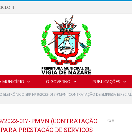
ICLO II
 MUNICÍPIO
O GOVERNO
PUBLICAÇÕES
O ELETRÔNICO SRP Nº 9/2022-017-PMVN (CONTRATAÇÃO DE EMPRESA ESPECIA
9/2022-017-PMVN (CONTRATAÇÃO
0
 PARA PRESTAÇÃO DE SERVIÇOS