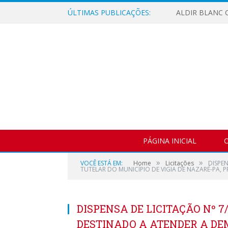
ÚLTIMAS PUBLICAÇÕES:
ALDIR BLANC C
PÁGINA INICIAL
O
»
»
VOCÊ ESTÁ EM:
Home
Licitações
DISPE
TUTELAR DO MUNICÍPIO DE VIGIA DE NAZARÉ-PA, 
DISPENSA DE LICITAÇÃO Nº 7
DESTINADO A ATENDER A DE