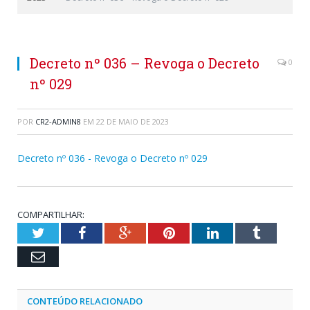
Decreto nº 036 – Revoga o Decreto
0
nº 029
POR
CR2-ADMIN8
EM
22 DE MAIO DE 2023
Decreto nº 036 - Revoga o Decreto nº 029
COMPARTILHAR:
Twitter
Facebook
Google+
Pinterest
LinkedIn
Tumblr
Email
CONTEÚDO RELACIONADO