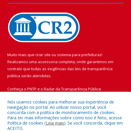
Muito mais que
criar site
ou
sistema para prefeituras
!
Realizamos uma
assessoria
completa, onde garantimos em
contrato que todas as exigências das
leis de transparência
pública
serão atendidas.
Conheça o
PNTP
e o
Radar da Transparência Pública
Nós usamos cookies para melhorar sua experiência de
navegação no portal. Ao utilizar nosso portal, você
concorda com a política de monitoramento de cookies.
Para ter mais informações sobre como isso é feito, acesse
Todos os direitos reservados a Prefeitura Municipal de Vigia de
Política de cookies (
Leia mais
). Se você concorda, clique em
Nazaré.
ACEITO.