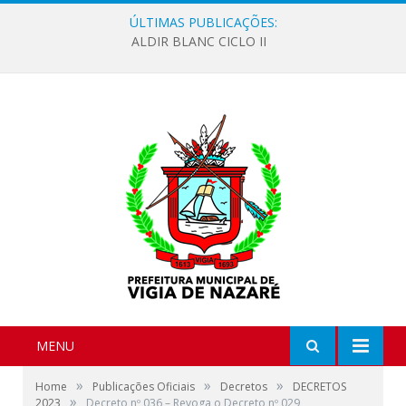
ÚLTIMAS PUBLICAÇÕES:
ALDIR BLANC CICLO II
MENU
»
»
»
Home
Publicações Oficiais
Decretos
DECRETOS
»
2023
Decreto nº 036 – Revoga o Decreto nº 029