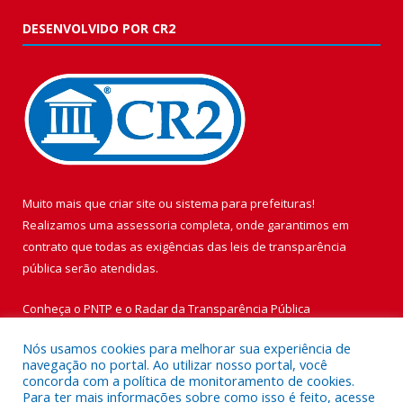
DESENVOLVIDO POR CR2
Muito mais que
criar site
ou
sistema para prefeituras
!
Realizamos uma
assessoria
completa, onde garantimos em
contrato que todas as exigências das
leis de transparência
pública
serão atendidas.
Conheça o
PNTP
e o
Radar da Transparência Pública
Nós usamos cookies para melhorar sua experiência de
navegação no portal. Ao utilizar nosso portal, você
concorda com a política de monitoramento de cookies.
Para ter mais informações sobre como isso é feito, acesse