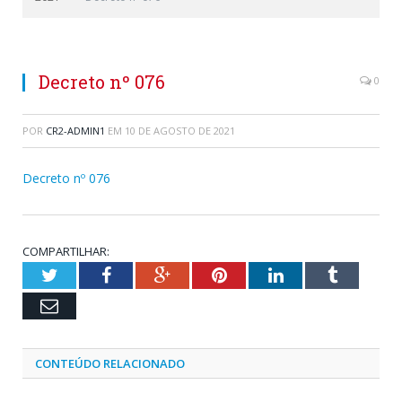
Decreto nº 076
0
POR
CR2-ADMIN1
EM
10 DE AGOSTO DE 2021
Decreto nº 076
COMPARTILHAR:
Twitter
Facebook
Google+
Pinterest
LinkedIn
Tumblr
Email
CONTEÚDO RELACIONADO