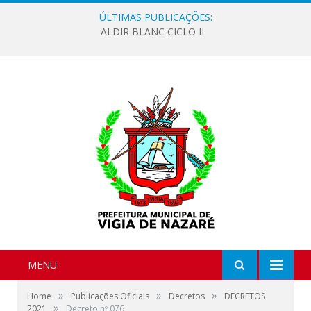
ÚLTIMAS PUBLICAÇÕES:
ALDIR BLANC CICLO II
MENU
»
»
»
Home
Publicações Oficiais
Decretos
DECRETOS
»
2021
Decreto nº 076