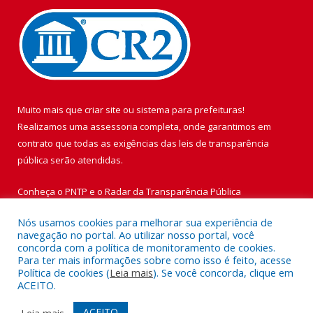
Muito mais que
criar site
ou
sistema para prefeituras
!
Realizamos uma
assessoria
completa, onde garantimos em
contrato que todas as exigências das
leis de transparência
pública
serão atendidas.
Conheça o
PNTP
e o
Radar da Transparência Pública
Nós usamos cookies para melhorar sua experiência de
navegação no portal. Ao utilizar nosso portal, você
concorda com a política de monitoramento de cookies.
Para ter mais informações sobre como isso é feito, acesse
Todos os direitos reservados a Prefeitura Municipal de Vigia de
Política de cookies (
Leia mais
). Se você concorda, clique em
Nazaré.
ACEITO.
Mapa do Site
Acessar Área Administrativa
ACEITO
Leia mais