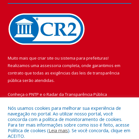
Muito mais que
criar site
ou
sistema para prefeituras
!
Realizamos uma
assessoria
completa, onde garantimos em
contrato que todas as exigências das
leis de transparência
pública
serão atendidas.
Conheça o
PNTP
e o
Radar da Transparência Pública
Nós usamos cookies para melhorar sua experiência de
navegação no portal. Ao utilizar nosso portal, você
concorda com a política de monitoramento de cookies.
Para ter mais informações sobre como isso é feito, acesse
Todos os direitos reservados a Prefeitura Municipal de Vigia de
Política de cookies (
Leia mais
). Se você concorda, clique em
Nazaré.
ACEITO.