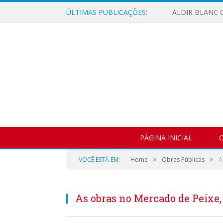
ÚLTIMAS PUBLICAÇÕES:
ALDIR BLANC C
PÁGINA INICIAL
O
»
»
VOCÊ ESTÁ EM:
Home
Obras Públicas
A
As obras no Mercado de Peixe