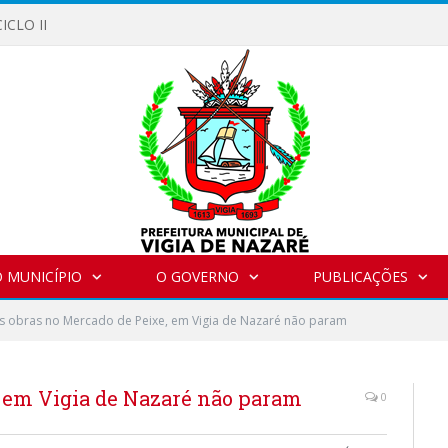
ICLO II
 MUNICÍPIO
O GOVERNO
PUBLICAÇÕES
s obras no Mercado de Peixe, em Vigia de Nazaré não param
, em Vigia de Nazaré não param
0