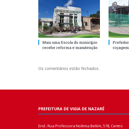
Mais uma Escola do município
Prefeitur
recebe reforma e manutenção
roçagem
Os comentários estão fechados.
PREFEITURA DE VIGIA DE NAZARÉ
End.: Rua Professora Noêmia Belém, 578, Centro