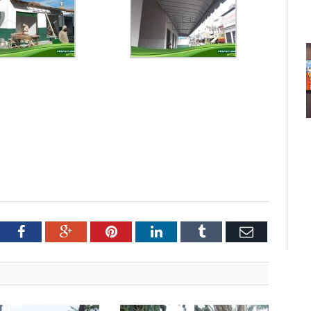
tter
Facebook
Google+
Pinterest
LinkedIn
Tumblr
Email