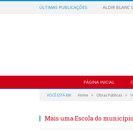
ÚLTIMAS PUBLICAÇÕES:
ALDIR BLANC C
PÁGINA INICIAL
O
»
»
VOCÊ ESTÁ EM:
Home
Obras Públicas
M
Mais uma Escola do municípi