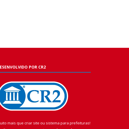
ESENVOLVIDO POR CR2
uito mais que
criar site
ou
sistema para prefeituras
!