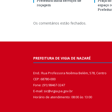
Prefeitura inicia serviços de
Praça do
roçagem
espaço r
Prefeitu
Os comentários estão fechados.
PREFEITURA DE VIGIA DE NAZARÉ
End.: Rua Professora Noêmia Belém, 578, Centro
CEP: 68780-000
Fone: (91) 98467-3247
E-mail: sic@vigia.pa.gov.br
Horário de atendimento: 08:00 às 13:00