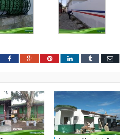
tter
Facebook
Google+
Pinterest
LinkedIn
Tumblr
Email