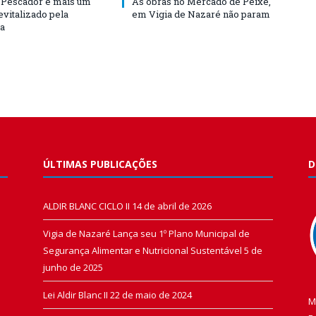
 Pescador é mais um
As obras no Mercado de Peixe,
evitalizado pela
em Vigia de Nazaré não param
ra
ÚLTIMAS PUBLICAÇÕES
D
ALDIR BLANC CICLO II
14 de abril de 2026
Vigia de Nazaré Lança seu 1º Plano Municipal de
Segurança Alimentar e Nutricional Sustentável
5 de
junho de 2025
Lei Aldir Blanc II
22 de maio de 2024
M