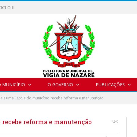
ICLO II
 MUNICÍPIO
O GOVERNO
PUBLICAÇÕES
ais uma Escola do município recebe reforma e manutenção
o recebe reforma e manutenção
0