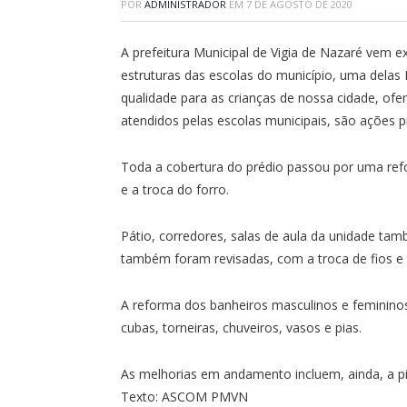
POR
ADMINISTRADOR
EM
7 DE AGOSTO DE 2020
A prefeitura Municipal de Vigia de Nazaré vem
estruturas das escolas do município, uma delas
qualidade para as crianças de nossa cidade, of
atendidos pelas escolas municipais, são ações pr
Toda a cobertura do prédio passou por uma ref
e a troca do forro.
Pátio, corredores, salas de aula da unidade ta
também foram revisadas, com a troca de fios e 
A reforma dos banheiros masculinos e femininos
cubas, torneiras, chuveiros, vasos e pias.
As melhorias em andamento incluem, ainda, a pi
Texto: ASCOM PMVN