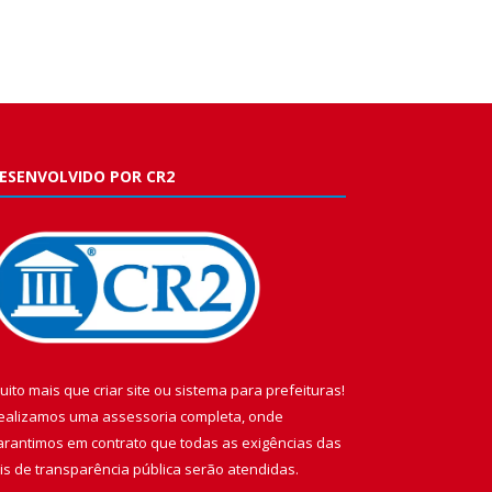
ESENVOLVIDO POR CR2
uito mais que
criar site
ou
sistema para prefeituras
!
ealizamos uma
assessoria
completa, onde
arantimos em contrato que todas as exigências das
eis de transparência pública
serão atendidas.