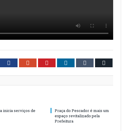
tter
Facebook
Google+
Pinterest
LinkedIn
Tumblr
Email
a inicia serviços de
Praça do Pescador é mais um
espaço revitalizado pela
Prefeitura