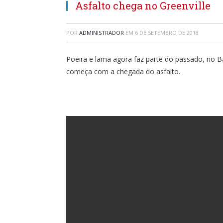
Asfalto chega no Greenville
POR
ADMINISTRADOR
EM
6 DE SETEMBRO DE 2018
Poeira e lama agora faz parte do passado, no B
começa com a chegada do asfalto.