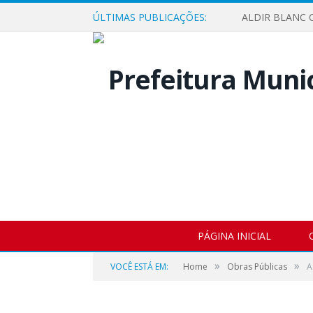
ÚLTIMAS PUBLICAÇÕES:
ALDIR BLANC C
PÁGINA INICIAL
»
»
VOCÊ ESTÁ EM:
Home
Obras Públicas
A