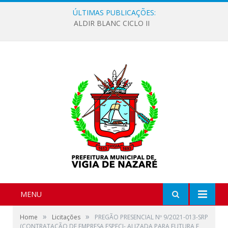
ÚLTIMAS PUBLICAÇÕES:
ALDIR BLANC CICLO II
MENU
»
»
Home
Licitações
PREGÃO PRESENCIAL Nº 9/2021-013-SRP
(CONTRATAÇÃO DE EMPRESA ESPECI- ALIZADA PARA FUTURA E