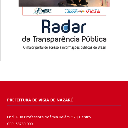
PREFEITURA DE VIGIA DE NAZARÉ
End.: Rua Professora Noêmia Belém, 578, Centro
CEP: 68780-000