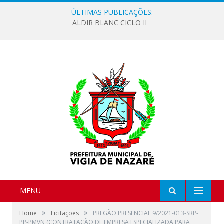
ÚLTIMAS PUBLICAÇÕES:
ALDIR BLANC CICLO II
MENU
»
»
Home
Licitações
PREGÃO PRESENCIAL 9/2021-013-SRP-
PP-PMVN (CONTRATAÇÃO DE EMPRESA ESPECIALIZADA PARA