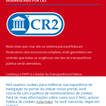
DESENVOLVIDO POR CR2
Muito mais que
criar site
ou
sistema para prefeituras
!
Realizamos uma
assessoria
completa, onde garantimos em
contrato que todas as exigências das
leis de transparência
pública
serão atendidas.
Conheça o
PNTP
e o
Radar da Transparência Pública
Nós usamos cookies para melhorar sua experiência de
navegação no portal. Ao utilizar nosso portal, você
concorda com a política de monitoramento de cookies.
Para ter mais informações sobre como isso é feito, acesse
Todos os direitos reservados a Prefeitura Municipal de Vigia de
Política de cookies (
Leia mais
). Se você concorda, clique em
Nazaré.
ACEITO.