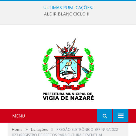
ÚLTIMAS PUBLICAÇÕES:
ALDIR BLANC CICLO II
MENU
»
»
Home
Licitações
PREGÃO ELETRÔNICO SRP Nº 9/2022-
023 (REGISTRO DE PREÇOS PARA FUTURA E EVENTUAL