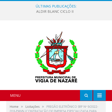
ÚLTIMAS PUBLICAÇÕES:
ALDIR BLANC CICLO II
MENU
»
»
Home
Licitações
PREGÃO ELETRÔNICO SRP Nº 9/2022-
018-PMVN (CONTRATAÇÃO DE EMPRESA ESPECIALIZADA PARA