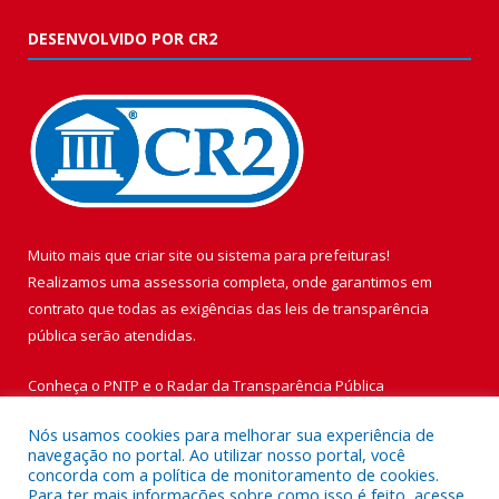
DESENVOLVIDO POR CR2
Muito mais que
criar site
ou
sistema para prefeituras
!
Realizamos uma
assessoria
completa, onde garantimos em
contrato que todas as exigências das
leis de transparência
pública
serão atendidas.
Conheça o
PNTP
e o
Radar da Transparência Pública
Nós usamos cookies para melhorar sua experiência de
navegação no portal. Ao utilizar nosso portal, você
concorda com a política de monitoramento de cookies.
Para ter mais informações sobre como isso é feito, acesse