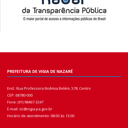
PREFEITURA DE VIGIA DE NAZARÉ
End.: Rua Professora Noêmia Belém, 578, Centro
CEP: 68780-000
Fone: (91) 98467-3247
E-mail: sic@vigia.pa.gov.br
Horário de atendimento: 08:00 às 13:00