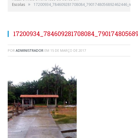
»
Escolas
17200934_784609281708084_7901748056892462446_n
17200934_784609281708084_79017480568
POR
ADMINISTRADOR
EM
15 DE MARÇO DE 2017