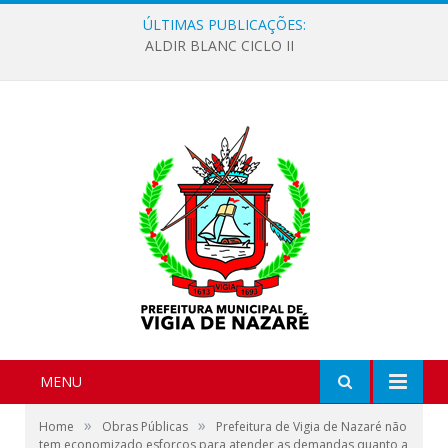
ÚLTIMAS PUBLICAÇÕES:
ALDIR BLANC CICLO II
MENU
»
»
Home
Obras Públicas
Prefeitura de Vigia de Nazaré não
tem economizado esforços para atender as demandas quanto a