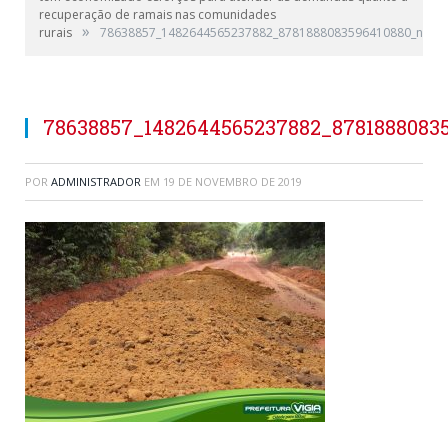
recuperação de ramais nas comunidades
»
rurais
78638857_1482644565237882_8781888083596410880_n
78638857_1482644565237882_8781888083
POR
ADMINISTRADOR
EM
19 DE NOVEMBRO DE 2019