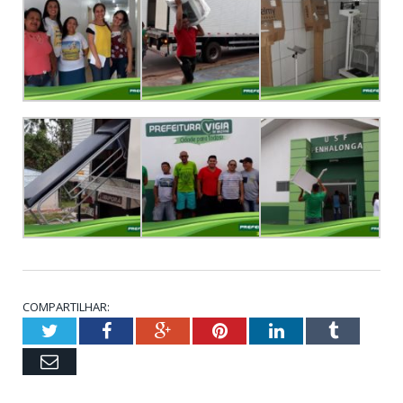
COMPARTILHAR:
Twitter
Facebook
Google+
Pinterest
LinkedIn
Tumblr
Email