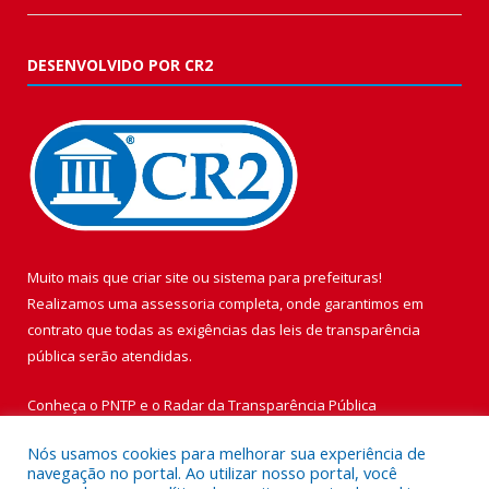
DESENVOLVIDO POR CR2
Muito mais que
criar site
ou
sistema para prefeituras
!
Realizamos uma
assessoria
completa, onde garantimos em
contrato que todas as exigências das
leis de transparência
pública
serão atendidas.
Conheça o
PNTP
e o
Radar da Transparência Pública
Nós usamos cookies para melhorar sua experiência de
navegação no portal. Ao utilizar nosso portal, você