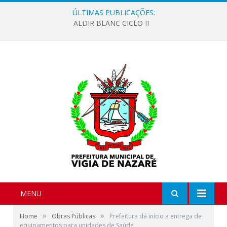
ÚLTIMAS PUBLICAÇÕES:
ALDIR BLANC CICLO II
MENU
»
»
Home
Obras Públicas
Prefeitura dá início a entrega de
equipamentos para unidades de Saúde