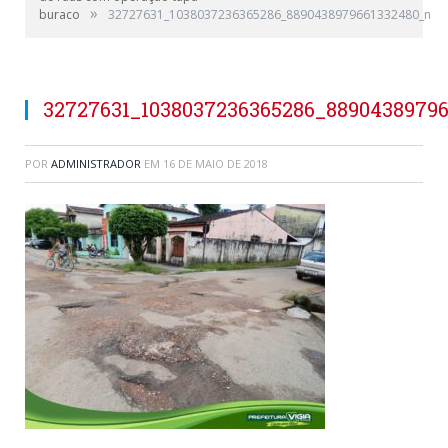
»
buraco
32727631_1038037236365286_8890438979661332480_n
32727631_1038037236365286_8890438979
POR
ADMINISTRADOR
EM
16 DE MAIO DE 2018