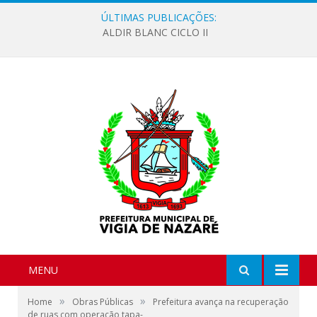
ÚLTIMAS PUBLICAÇÕES:
ALDIR BLANC CICLO II
MENU
»
»
Home
Obras Públicas
Prefeitura avança na recuperação
de ruas com operação tapa-