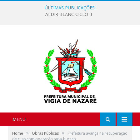
ÚLTIMAS PUBLICAÇÕES:
ALDIR BLANC CICLO II
MENU
»
»
Home
Obras Públicas
Prefeitura avança na recuperação
de ruas com operação tapa-buraco