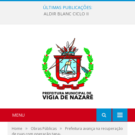
ÚLTIMAS PUBLICAÇÕES:
ALDIR BLANC CICLO II
MENU
»
»
Home
Obras Públicas
Prefeitura avança na recuperação
de ruas com operação tapa-