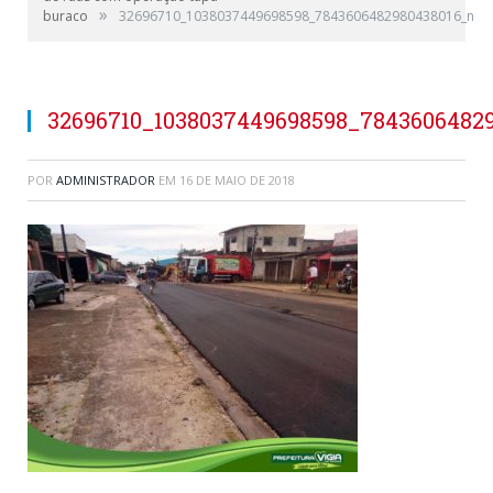
»
buraco
32696710_1038037449698598_7843606482980438016_n
32696710_1038037449698598_7843606482
POR
ADMINISTRADOR
EM
16 DE MAIO DE 2018