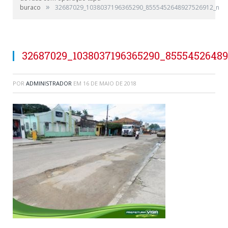
»
buraco
32687029_1038037196365290_8555452648927526912_n
32687029_1038037196365290_8555452648
POR
ADMINISTRADOR
EM
16 DE MAIO DE 2018