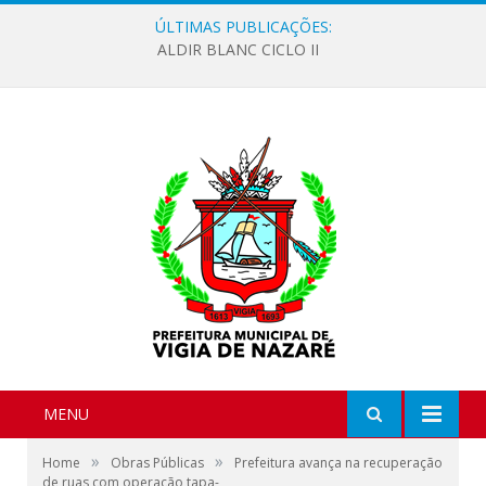
ÚLTIMAS PUBLICAÇÕES:
ALDIR BLANC CICLO II
MENU
»
»
Home
Obras Públicas
Prefeitura avança na recuperação
de ruas com operação tapa-