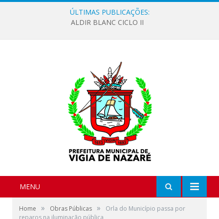
ÚLTIMAS PUBLICAÇÕES:
ALDIR BLANC CICLO II
MENU
»
»
Home
Obras Públicas
Orla do Município passa por
reparos na iluminação pública