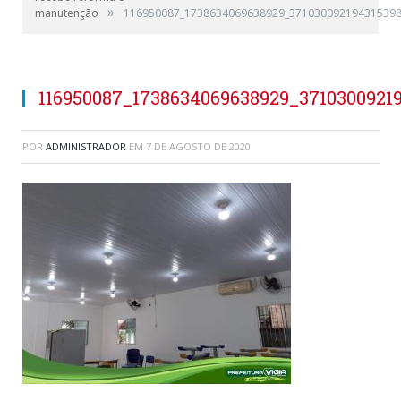
»
manutenção
116950087_1738634069638929_371030092194315398
116950087_1738634069638929_3710300921
POR
ADMINISTRADOR
EM
7 DE AGOSTO DE 2020