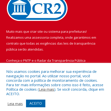
Muito mais que
criar site
ou
sistema para prefeituras
!
Realizamos uma
assessoria
completa, onde garantimos em
contrato que todas as exigências das
leis de transparência
pública
serão atendidas.
Conheça o
PNTP
e o
Radar da Transparência Pública
Nós usamos cookies para melhorar sua experiência de
navegação no portal. Ao utilizar nosso portal, você
concorda com a política de monitoramento de cookies.
Para ter mais informações sobre como isso é feito, acesse
Todos os direitos reservados a Prefeitura Municipal de Vigia de
Política de cookies (
Leia mais
). Se você concorda, clique em
Nazaré.
ACEITO.
Mapa do Site
Acessar Área Administrativa
ACEITO
Leia mais
Acessar Webmail