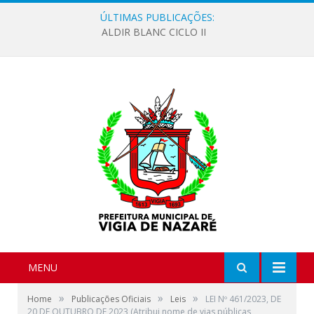
ÚLTIMAS PUBLICAÇÕES:
ALDIR BLANC CICLO II
MENU
»
»
»
Home
Publicações Oficiais
Leis
LEI Nº 461/2023, DE
20 DE OUTUBRO DE 2023 (Atribui nome de vias públicas,