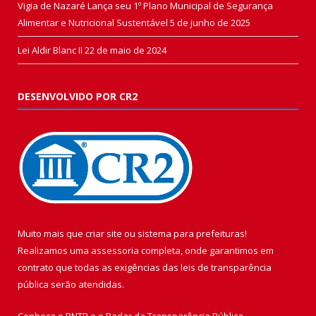
Vigia de Nazaré Lança seu 1º Plano Municipal de Segurança
Alimentar e Nutricional Sustentável
5 de junho de 2025
Lei Aldir Blanc II
22 de maio de 2024
DESENVOLVIDO POR CR2
Muito mais que
criar site
ou
sistema para prefeituras
!
Realizamos uma
assessoria
completa, onde garantimos em
contrato que todas as exigências das
leis de transparência
pública
serão atendidas.
Conheça o
PNTP
e o
Radar da Transparência Pública