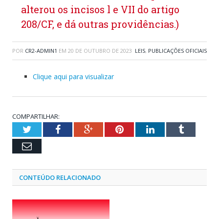
alterou os incisos l e VII do artigo
208/CF, e dá outras providências.)
POR
CR2-ADMIN1
EM
20 DE OUTUBRO DE 2023
LEIS
,
PUBLICAÇÕES OFICIAIS
Clique aqui para visualizar
COMPARTILHAR:
Twitter
Facebook
Google+
Pinterest
LinkedIn
Tumblr
Email
CONTEÚDO RELACIONADO