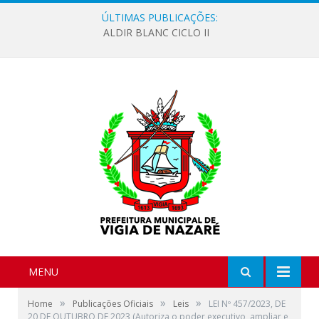
ÚLTIMAS PUBLICAÇÕES:
ALDIR BLANC CICLO II
MENU
»
»
»
Home
Publicações Oficiais
Leis
LEI Nº 457/2023, DE
20 DE OUTUBRO DE 2023 (Autoriza o poder executivo, ampliar e