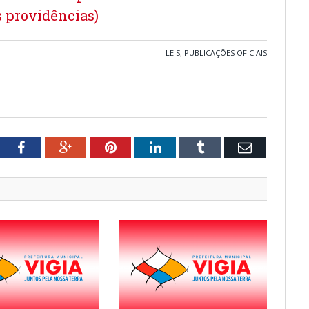
s providências)
LEIS
,
PUBLICAÇÕES OFICIAIS
tter
Facebook
Google+
Pinterest
LinkedIn
Tumblr
Email