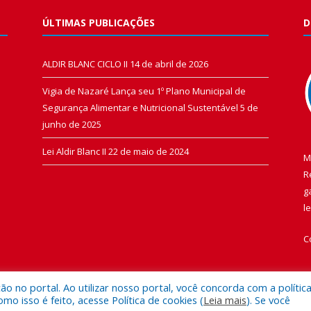
ÚLTIMAS PUBLICAÇÕES
D
ALDIR BLANC CICLO II
14 de abril de 2026
Vigia de Nazaré Lança seu 1º Plano Municipal de
Segurança Alimentar e Nutricional Sustentável
5 de
junho de 2025
Lei Aldir Blanc II
22 de maio de 2024
M
R
g
l
C
 no portal. Ao utilizar nosso portal, você concorda com a polític
 isso é feito, acesse Política de cookies (
Leia mais
). Se você