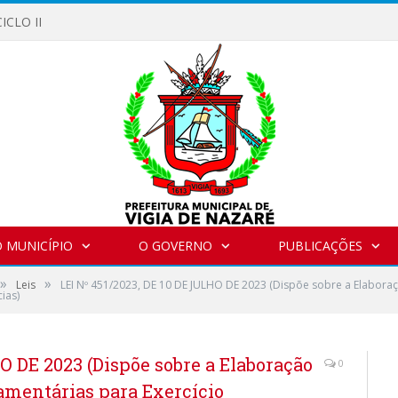
ICLO II
 MUNICÍPIO
O GOVERNO
PUBLICAÇÕES
»
»
Leis
LEI Nº 451/2023, DE 10 DE JULHO DE 2023 (Dispõe sobre a Elaboraç
ias)
O DE 2023 (Dispõe sobre a Elaboração
0
çamentárias para Exercício