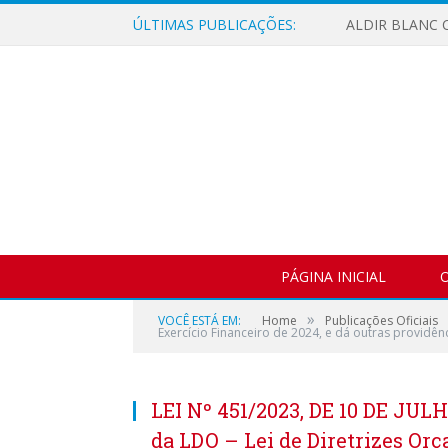
ÚLTIMAS PUBLICAÇÕES:
ALDIR BLANC C
PÁGINA INICIAL
O
»
VOCÊ ESTÁ EM:
Home
Publicações Oficiais
Exercício Financeiro de 2024, e dá outras providênc
LEI Nº 451/2023, DE 10 DE JULH
da LDO – Lei de Diretrizes Or