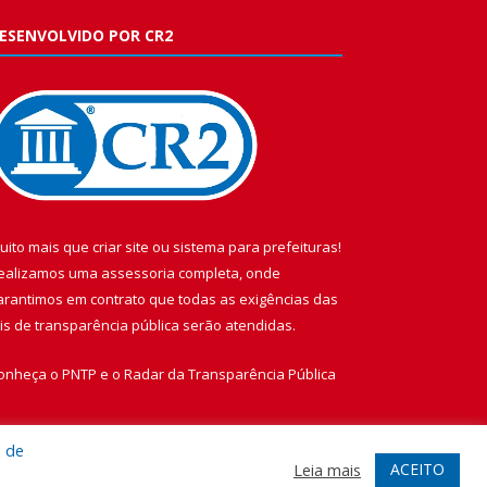
ESENVOLVIDO POR CR2
uito mais que
criar site
ou
sistema para prefeituras
!
ealizamos uma
assessoria
completa, onde
arantimos em contrato que todas as exigências das
eis de transparência pública
serão atendidas.
onheça o
PNTP
e o
Radar da Transparência Pública
a de
ACEITO
Leia mais