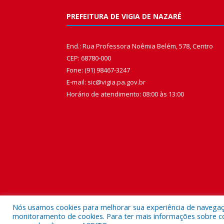
PREFEITURA DE VIGIA DE NAZARÉ
End.: Rua Professora Noêmia Belém, 578, Centro
CEP: 68780-000
Fone: (91) 98467-3247
E-mail: sic@vigia.pa.gov.br
Horário de atendimento: 08:00 às 13:00
Nós usamos cookies para melhorar sua experiência de navegação
monitoramento de cookies. Para ter mais informações sobre como