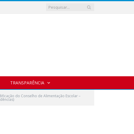
TRANSPARÊNCIA
ificação do Conselho de Alimentação Escolar –
idências)