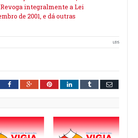
 Revoga integralmente a Lei
embro de 2001, e dá outras
LEIS
tter
Facebook
Google+
Pinterest
LinkedIn
Tumblr
Email