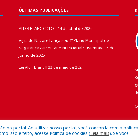
ÚLTIMAS PUBLICAÇÕES
D
ALDIR BLANC CICLO II
14 de abril de 2026
Vigia de Nazaré Lança seu 1º Plano Municipal de
Segurança Alimentar e Nutricional Sustentável
5 de
junho de 2025
Lei Aldir Blanc II
22 de maio de 2024
M
R
g
l
C
 no portal. Ao utilizar nosso portal, você concorda com a polític
 isso é feito, acesse Política de cookies (
Leia mais
). Se você