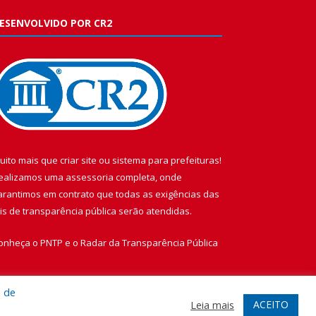
ESENVOLVIDO POR CR2
uito mais que
criar site
ou
sistema para prefeituras
!
ealizamos uma
assessoria
completa, onde
arantimos em contrato que todas as exigências das
eis de transparência pública
serão atendidas.
onheça o
PNTP
e o
Radar da Transparência Pública
a de
ACEITO
Leia mais