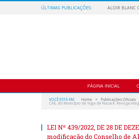
ÚLTIMAS PUBLICAÇÕES:
ALDIR BLANC C
PÁGINA INICIAL
O
»
VOCÊ ESTÁ EM:
Home
Publicações Oficiais
CAE, do Município de Vigia de Nazaré. Revoga inte
LEI Nº 439/2022, DE 28 DE DEZ
modificação do Conselho de A