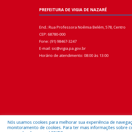
PREFEITURA DE VIGIA DE NAZARÉ
End.: Rua Professora Noêmia Belém, 578, Centro
CEP: 68780-000
Fone: (91) 98467-3247
E-mail: sic@vigia.pa.gov.br
Horário de atendimento: 08:00 às 13:00
Nós usamos cookies para melhorar sua experiência de navegação
monitoramento de cookies. Para ter mais informações sobre como