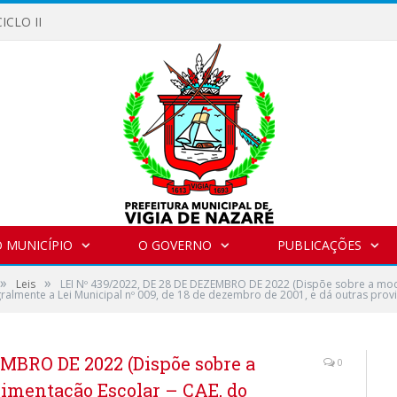
ICLO II
 MUNICÍPIO
O GOVERNO
PUBLICAÇÕES
»
»
Leis
LEI Nº 439/2022, DE 28 DE DEZEMBRO DE 2022 (Dispõe sobre a mod
gralmente a Lei Municipal nº 009, de 18 de dezembro de 2001, e dá outras prov
EMBRO DE 2022 (Dispõe sobre a
0
limentação Escolar – CAE, do