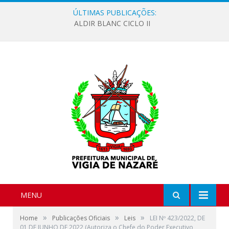
ÚLTIMAS PUBLICAÇÕES:
ALDIR BLANC CICLO II
MENU
»
»
»
Home
Publicações Oficiais
Leis
LEI Nº 423/2022, DE
01 DE JUNHO DE 2022 (Autoriza o Chefe do Poder Executivo