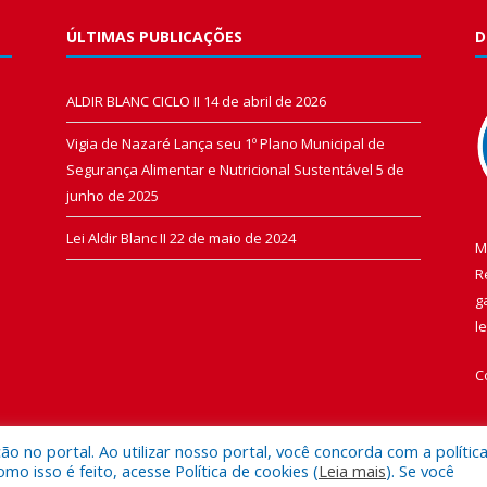
ÚLTIMAS PUBLICAÇÕES
D
ALDIR BLANC CICLO II
14 de abril de 2026
Vigia de Nazaré Lança seu 1º Plano Municipal de
Segurança Alimentar e Nutricional Sustentável
5 de
junho de 2025
Lei Aldir Blanc II
22 de maio de 2024
M
R
g
l
C
 no portal. Ao utilizar nosso portal, você concorda com a polític
 isso é feito, acesse Política de cookies (
Leia mais
). Se você