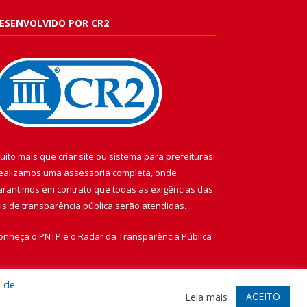
ESENVOLVIDO POR CR2
uito mais que
criar site
ou
sistema para prefeituras
!
ealizamos uma
assessoria
completa, onde
arantimos em contrato que todas as exigências das
eis de transparência pública
serão atendidas.
onheça o
PNTP
e o
Radar da Transparência Pública
a de
ACEITO
Leia mais