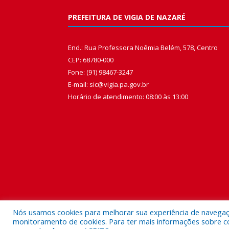
PREFEITURA DE VIGIA DE NAZARÉ
End.: Rua Professora Noêmia Belém, 578, Centro
CEP: 68780-000
Fone: (91) 98467-3247
E-mail: sic@vigia.pa.gov.br
Horário de atendimento: 08:00 às 13:00
Nós usamos cookies para melhorar sua experiência de navegação
monitoramento de cookies. Para ter mais informações sobre como