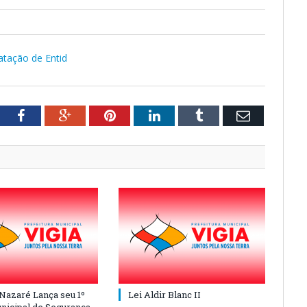
atação de Entid
tter
Facebook
Google+
Pinterest
LinkedIn
Tumblr
Email
 Nazaré Lança seu 1º
Lei Aldir Blanc II