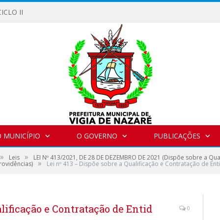
ICLO II
 MUNICÍPIO
O GOVERNO
PUBLICAÇÕES
»
»
Leis
LEI Nº 413/2021, DE 28 DE DEZEMBRO DE 2021 (Dispõe sobre a Qual
»
rovidências)
Lei nº 413 – Dispõe sobre a Qualificação e Contratação de Ent
alificação e Contratação de Entid
0