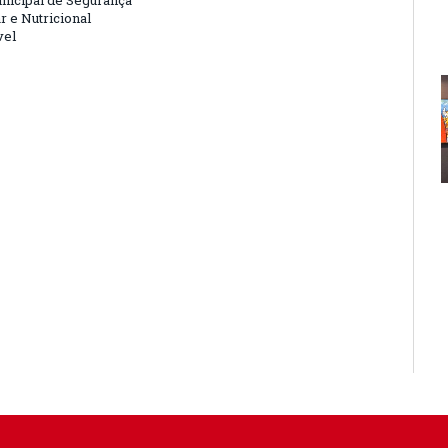
nicipal de Segurança
r e Nutricional
vel