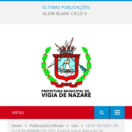
ÚLTIMAS PUBLICAÇÕES:
ALDIR BLANC CICLO II
MENU
»
»
»
Home
Publicações Oficiais
Leis
LEI Nº 407/2021, DE
22 DE NOVEMBRO DE 2021 (Dispõe sobre alteração de