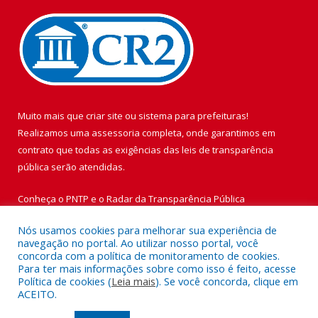
Muito mais que
criar site
ou
sistema para prefeituras
!
Realizamos uma
assessoria
completa, onde garantimos em
contrato que todas as exigências das
leis de transparência
pública
serão atendidas.
Conheça o
PNTP
e o
Radar da Transparência Pública
Nós usamos cookies para melhorar sua experiência de
navegação no portal. Ao utilizar nosso portal, você
concorda com a política de monitoramento de cookies.
Para ter mais informações sobre como isso é feito, acesse
Todos os direitos reservados a Prefeitura Municipal de Vigia de
Política de cookies (
Leia mais
). Se você concorda, clique em
Nazaré.
ACEITO.