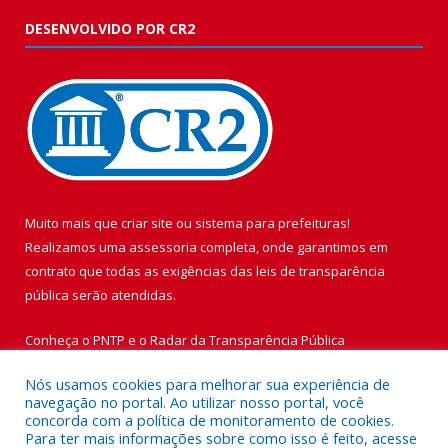
DESENVOLVIDO POR CR2
Muito mais que
criar site
ou
sistema para prefeituras
!
Realizamos uma
assessoria
completa, onde garantimos em
contrato que todas as exigências das
leis de transparência
pública
serão atendidas.
Conheça o
PNTP
e o
Radar da Transparência Pública
Nós usamos cookies para melhorar sua experiência de
navegação no portal. Ao utilizar nosso portal, você
concorda com a política de monitoramento de cookies.
Para ter mais informações sobre como isso é feito, acesse
Todos os direitos reservados a Prefeitura Municipal de Vigia de