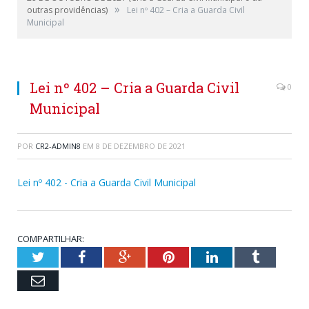
»
outras providências)
Lei nº 402 – Cria a Guarda Civil
Municipal
Lei nº 402 – Cria a Guarda Civil
0
Municipal
POR
CR2-ADMIN8
EM
8 DE DEZEMBRO DE 2021
Lei nº 402 - Cria a Guarda Civil Municipal
COMPARTILHAR:
Twitter
Facebook
Google+
Pinterest
LinkedIn
Tumblr
Email