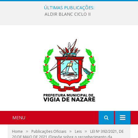
ÚLTIMAS PUBLICAÇÕES:
ALDIR BLANC CICLO II
MENU
»
»
»
Home
Publicações Oficiais
Leis
LEI Nº 392/2021, DE
20 DE MAIO DE 2021 (Dispõe sobre o reconhecimento da