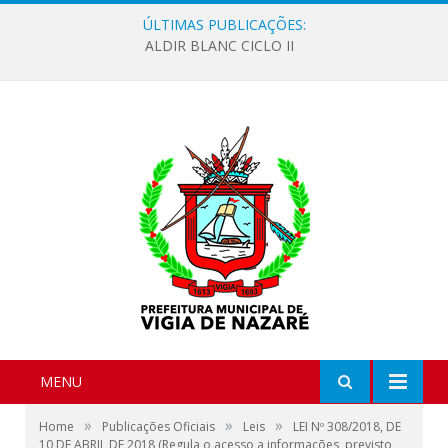
ÚLTIMAS PUBLICAÇÕES:
ALDIR BLANC CICLO II
MENU
»
»
»
Home
Publicações Oficiais
Leis
LEI Nº 308/2018, DE
10 DE ABRIL DE 2018 (Regula o acesso a informações, previsto