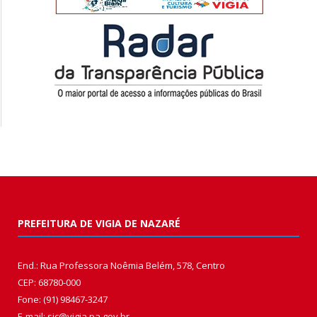
PREFEITURA DE VIGIA DE NAZARÉ
End.: Rua Professora Noêmia Belém, 578, Centro
CEP: 68780-000
Fone: (91) 98467-3247
E-mail: sic@vigia.pa.gov.br