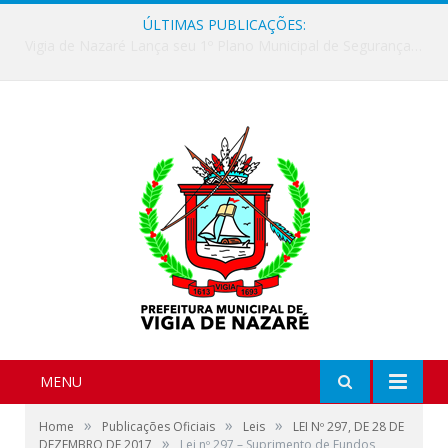
ÚLTIMAS PUBLICAÇÕES:
Vigia de Nazaré Lança seu 1º Plano Municipal de Segurança Alimentar e Nutricional Sustentável
MENU
»
»
»
Home
Publicações Oficiais
Leis
LEI Nº 297, DE 28 DE
»
DEZEMBRO DE 2017
Lei nº 297 – Suprimento de Fundos