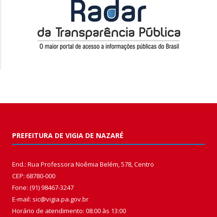
PREFEITURA DE VIGIA DE NAZARÉ
End.: Rua Professora Noêmia Belém, 578, Centro
CEP: 68780-000
Fone: (91) 98467-3247
E-mail: sic@vigia.pa.gov.br
Horário de atendimento: 08:00 às 13:00