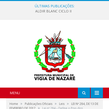
ÚLTIMAS PUBLICAÇÕES:
ALDIR BLANC CICLO II
MENU
»
»
»
Home
Publicações Oficiais
Leis
LEI Nº 284, DE 13 DE
»
FEVEREIRO DE 2017
Lei nº 284 – Define o Piso dos