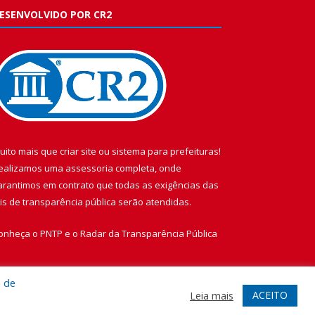
ESENVOLVIDO POR CR2
uito mais que
criar site
ou
sistema para prefeituras
!
ealizamos uma
assessoria
completa, onde
arantimos em contrato que todas as exigências das
eis de transparência pública
serão atendidas.
onheça o
PNTP
e o
Radar da Transparência Pública
a de
ACEITO
Leia mais
te
Acessar Área Administrativa
Acessar Webmail