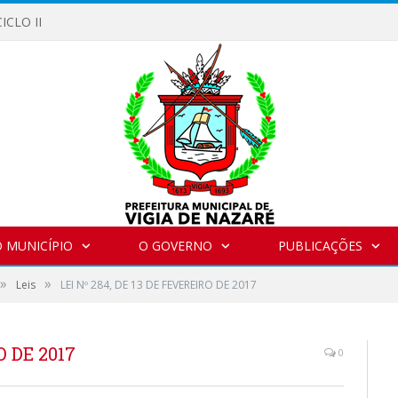
ICLO II
 MUNICÍPIO
O GOVERNO
PUBLICAÇÕES
»
»
Leis
LEI Nº 284, DE 13 DE FEVEREIRO DE 2017
O DE 2017
0