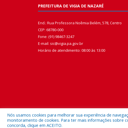
PREFEITURA DE VIGIA DE NAZARÉ
End.: Rua Professora Noêmia Belém, 578, Centro
CEP: 68780-000
Fone: (91) 98467-3247
E-mail: sic@vigia.pa.gov.br
Horário de atendimento: 08:00 às 13:00
Nós usamos cookies para melhorar sua experiência de navegação
monitoramento de cookies. Para ter mais informações sobre como
concorda, clique em ACEITO.
Todos os direitos reservados a Prefeitura Municipal