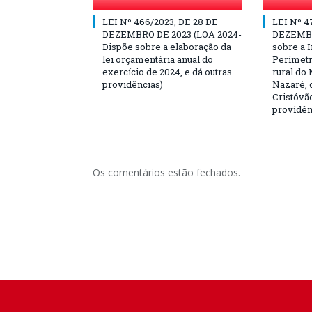
LEI Nº 466/2023, DE 28 DE
LEI Nº 4
DEZEMBRO DE 2023 (LOA 2024-
DEZEMBR
Dispõe sobre a elaboração da
sobre a I
lei orçamentária anual do
Perímetr
exercício de 2024, e dá outras
rural do 
providências)
Nazaré, c
Cristóvão
providên
Os comentários estão fechados.