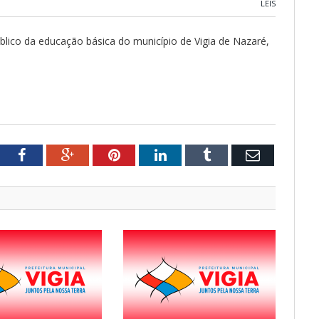
LEIS
úblico da educação básica do município de Vigia de Nazaré,
tter
Facebook
Google+
Pinterest
LinkedIn
Tumblr
Email