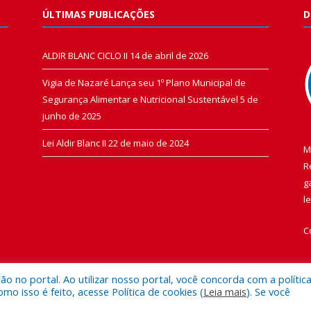
ÚLTIMAS PUBLICAÇÕES
D
ALDIR BLANC CICLO II
14 de abril de 2026
Vigia de Nazaré Lança seu 1º Plano Municipal de
Segurança Alimentar e Nutricional Sustentável
5 de
junho de 2025
Lei Aldir Blanc II
22 de maio de 2024
M
R
g
l
C
 no portal. Ao utilizar nosso portal, você concorda com a polític
 isso é feito, acesse Política de cookies (
Leia mais
). Se você
 de Vigia de Nazaré.
Mapa do Si