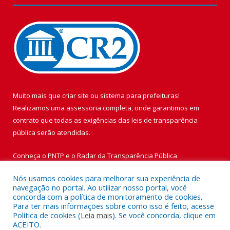
Muito mais que
criar site
ou
sistema para prefeituras
!
Realizamos uma
assessoria
completa, onde garantimos em
contrato que todas as exigências das
leis de transparência
pública
serão atendidas.
Conheça o
PNTP
e o
Radar da Transparência Pública
Nós usamos cookies para melhorar sua experiência de
navegação no portal. Ao utilizar nosso portal, você
concorda com a política de monitoramento de cookies.
Para ter mais informações sobre como isso é feito, acesse
Todos os direitos reservados a Prefeitura Municipal de Vigia de
Política de cookies (
Leia mais
). Se você concorda, clique em
Nazaré.
ACEITO.