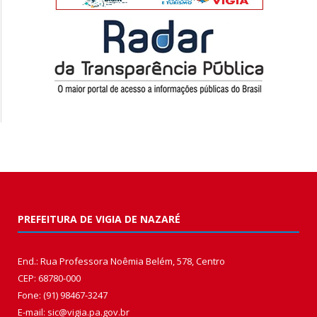
PREFEITURA DE VIGIA DE NAZARÉ
End.: Rua Professora Noêmia Belém, 578, Centro
CEP: 68780-000
Fone: (91) 98467-3247
E-mail: sic@vigia.pa.gov.br