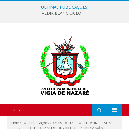
ÚLTIMAS PUBLICAÇÕES:
ALDIR BLANC CICLO II
MENU
»
»
»
Home
Publicações Oficiais
Leis
LEI MUNICIPAL Nº
»
019/2003, DE 19 DE JANEIRO DE 2003
Lei Municipal nº