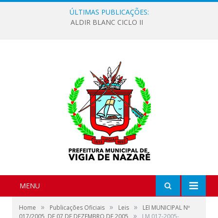
ÚLTIMAS PUBLICAÇÕES:
ALDIR BLANC CICLO II
MENU
»
»
»
Home
Publicações Oficiais
Leis
LEI MUNICIPAL Nº
»
017/2005, DE 07 DE DEZEMBRO DE 2005
LM 017-2005-