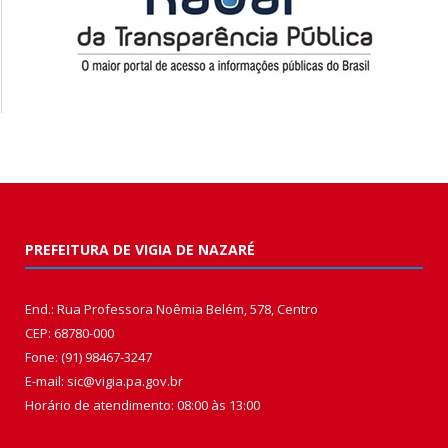
PREFEITURA DE VIGIA DE NAZARÉ
End.: Rua Professora Noêmia Belém, 578, Centro
CEP: 68780-000
Fone: (91) 98467-3247
E-mail: sic@vigia.pa.gov.br
Horário de atendimento: 08:00 às 13:00