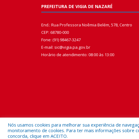
PREFEITURA DE VIGIA DE NAZARÉ
End.: Rua Professora Noêmia Belém, 578, Centro
CEP: 68780-000
Fone: (91) 98467-3247
E-mail: sic@vigia.pa.gov.br
Horário de atendimento: 08:00 às 13:00
Nós usamos cookies para melhorar sua experiência de navegação
monitoramento de cookies. Para ter mais informações sobre como
concorda, clique em ACEITO.
Todos os direitos reservados a Prefeitura Municipal