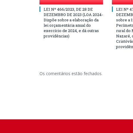
LEI Nº 466/2023, DE 28 DE
LEI Nº 4
DEZEMBRO DE 2023 (LOA 2024-
DEZEMBR
Dispõe sobre a elaboração da
sobre a I
lei orçamentária anual do
Perímetr
exercício de 2024, e dá outras
rural do 
providências)
Nazaré, c
Cristóvão
providên
Os comentários estão fechados.