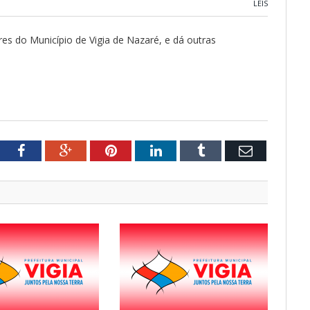
LEIS
res do Município de Vigia de Nazaré, e dá outras
tter
Facebook
Google+
Pinterest
LinkedIn
Tumblr
Email