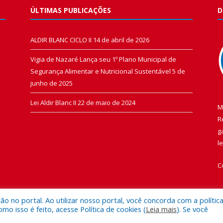
ÚLTIMAS PUBLICAÇÕES
D
ALDIR BLANC CICLO II
14 de abril de 2026
Vigia de Nazaré Lança seu 1º Plano Municipal de
Segurança Alimentar e Nutricional Sustentável
5 de
junho de 2025
Lei Aldir Blanc II
22 de maio de 2024
M
R
g
l
C
 no portal. Ao utilizar nosso portal, você concorda com a polític
 isso é feito, acesse Política de cookies (
Leia mais
). Se você
 de Vigia de Nazaré.
Mapa do Si