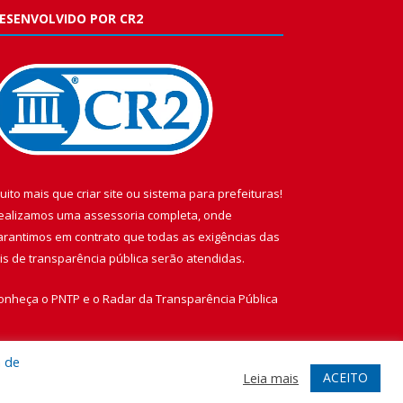
ESENVOLVIDO POR CR2
uito mais que
criar site
ou
sistema para prefeituras
!
ealizamos uma
assessoria
completa, onde
arantimos em contrato que todas as exigências das
eis de transparência pública
serão atendidas.
onheça o
PNTP
e o
Radar da Transparência Pública
a de
ACEITO
Leia mais
te
Acessar Área Administrativa
Acessar Webmail