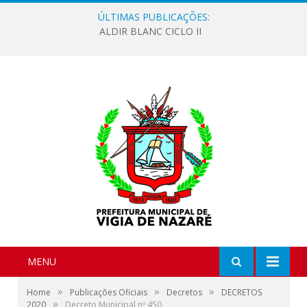
ÚLTIMAS PUBLICAÇÕES:
ALDIR BLANC CICLO II
MENU
»
»
»
Home
Publicações Oficiais
Decretos
DECRETOS
»
2020
Decreto Municipal nº 450