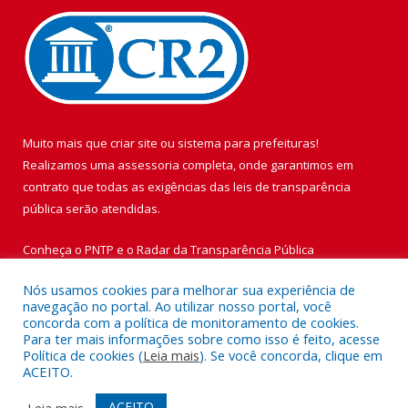
Muito mais que
criar site
ou
sistema para prefeituras
!
Realizamos uma
assessoria
completa, onde garantimos em
contrato que todas as exigências das
leis de transparência
pública
serão atendidas.
Conheça o
PNTP
e o
Radar da Transparência Pública
Nós usamos cookies para melhorar sua experiência de
navegação no portal. Ao utilizar nosso portal, você
concorda com a política de monitoramento de cookies.
Para ter mais informações sobre como isso é feito, acesse
Todos os direitos reservados a Prefeitura Municipal de Vigia de
Política de cookies (
Leia mais
). Se você concorda, clique em
Nazaré.
ACEITO.
Mapa do Site
Acessar Área Administrativa
ACEITO
Leia mais