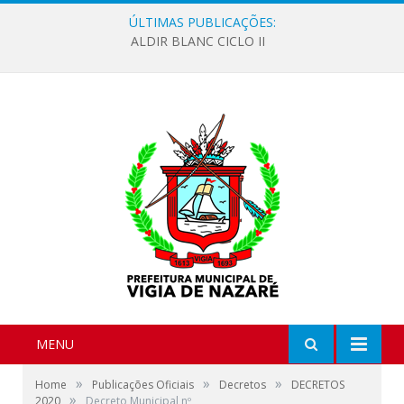
ÚLTIMAS PUBLICAÇÕES:
ALDIR BLANC CICLO II
MENU
»
»
»
Home
Publicações Oficiais
Decretos
DECRETOS
»
2020
Decreto Municipal nº