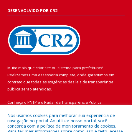
DESENVOLVIDO POR CR2
Muito mais que
criar site
ou
sistema para prefeituras
!
Realizamos uma
assessoria
completa, onde garantimos em
contrato que todas as exigências das
leis de transparência
pública
serão atendidas.
Conheça o
PNTP
e o
Radar da Transparência Pública
Nós usamos cookies para melhorar sua experiência de
navegação no portal. Ao utilizar nosso portal, você
concorda com a política de monitoramento de cookies.
Para ter mais informações sobre como isso é feito, acesse