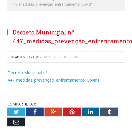
447_medidas_prevenção_enfrentamento_Covid1
Decreto Municipal nº
447_medidas_prevenção_enfrentamento
POR
ADMINISTRADOR
EM
21 DE JULHO DE 2020
Decreto Municipal nº
447_medidas_prevenção_enfrentamento_Covid1
COMPARTILHAR:
Twitter
Facebook
Google+
Pinterest
LinkedIn
Tumblr
Email